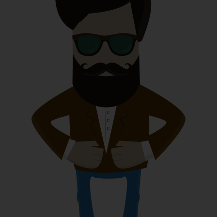
Video
90%
Fotografía
70%
Diseño Gráfico
86%